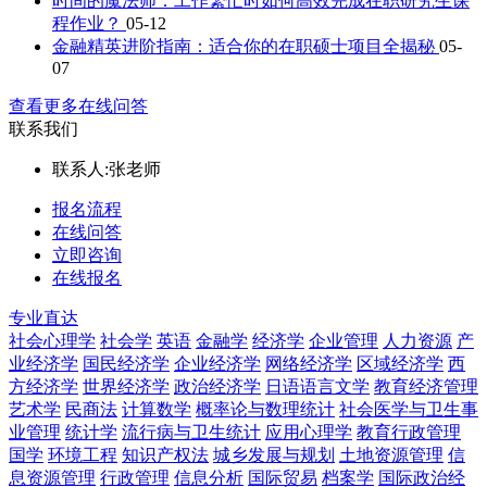
时间的魔法师：工作繁忙时如何高效完成在职研究生课
程作业？
05-12
金融精英进阶指南：适合你的在职硕士项目全揭秘
05-
07
查看更多在线问答
联系我们
联系人:
张老师
报名流程
在线问答
立即咨询
在线报名
专业直达
社会心理学
社会学
英语
金融学
经济学
企业管理
人力资源
产
业经济学
国民经济学
企业经济学
网络经济学
区域经济学
西
方经济学
世界经济学
政治经济学
日语语言文学
教育经济管理
艺术学
民商法
计算数学
概率论与数理统计
社会医学与卫生事
业管理
统计学
流行病与卫生统计
应用心理学
教育行政管理
国学
环境工程
知识产权法
城乡发展与规划
土地资源管理
信
息资源管理
行政管理
信息分析
国际贸易
档案学
国际政治经