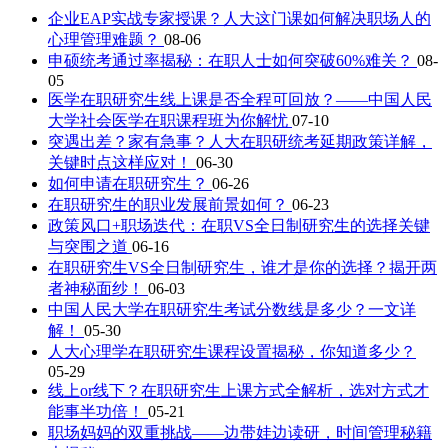
企业EAP实战专家授课？人大这门课如何解决职场人的
心理管理难题？
08-06
申硕统考通过率揭秘：在职人士如何突破60%难关？
08-
05
医学在职研究生线上课是否全程可回放？——中国人民
大学社会医学在职课程班为你解忧
07-10
突遇出差？家有急事？人大在职研统考延期政策详解，
关键时点这样应对！
06-30
如何申请在职研究生？
06-26
在职研究生的职业发展前景如何？
06-23
政策风口+职场迭代：在职VS全日制研究生的选择关键
与突围之道
06-16
在职研究生VS全日制研究生，谁才是你的选择？揭开两
者神秘面纱！
06-03
中国人民大学在职研究生考试分数线是多少？一文详
解！
05-30
人大心理学在职研究生课程设置揭秘，你知道多少？
05-29
线上or线下？在职研究生上课方式全解析，选对方式才
能事半功倍！
05-21
职场妈妈的双重挑战——边带娃边读研，时间管理秘籍