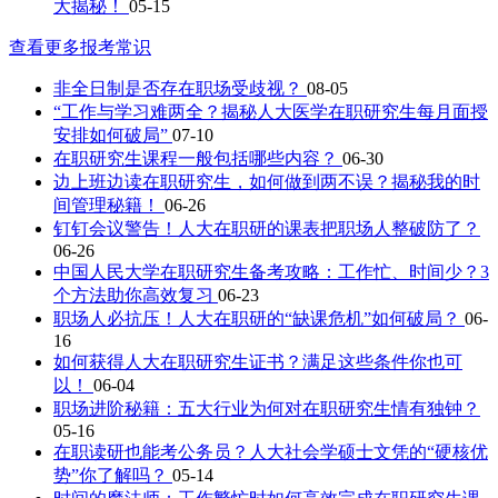
大揭秘！
05-15
查看更多报考常识
非全日制是否存在职场受歧视？
08-05
“工作与学习难两全？揭秘人大医学在职研究生每月面授
安排如何破局”
07-10
在职研究生课程一般包括哪些内容？
06-30
边上班边读在职研究生，如何做到两不误？揭秘我的时
间管理秘籍！
06-26
钉钉会议警告！人大在职研的课表把职场人整破防了？
06-26
中国人民大学在职研究生备考攻略：工作忙、时间少？3
个方法助你高效复习
06-23
职场人必抗压！人大在职研的“缺课危机”如何破局？
06-
16
如何获得人大在职研究生证书？满足这些条件你也可
以！
06-04
职场进阶秘籍：五大行业为何对在职研究生情有独钟？
05-16
在职读研也能考公务员？人大社会学硕士文凭的“硬核优
势”你了解吗？
05-14