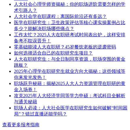
人大社会心理学师资揭秘：你的职场进阶需要怎样的学
术引路人？
人大社会学在职课程：离国际前沿还有多远？
医学在职研究生：卫生政策评估等核心课实操案例占比
多少？能解决职场哪些痛点？
工作太忙？2025人大在职研考试时间表出炉，这样安排
备考不耽误晋升！
零基础能读人大在职研？45岁餐饮老板的逆袭密码
如何选择适合自己的在职研究生项目？
人大在职研究生：与全日制同享资源，职场突围的黄金
跳板？
2025年心理学在职研究生就业方向大揭秘：这些领域等
你来发光发热！
职场跃升秘籍：揭秘2025人大人力资源管理在职研的黄
金入场券！
攻克2025年人大经济学同等学力申硕：考试科目全解析
与通关秘籍
职场人必读：人大社会医学在职研究生如何破解“时间困
局”？错过直播还能学吗？
查看更多报考指南