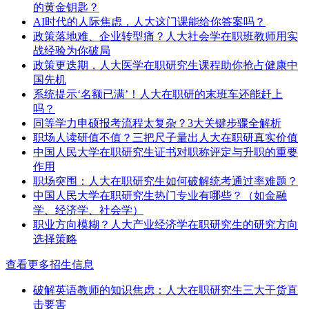
的黄金钥匙？
​AI时代的人际焦虑，人大这门课能给你答案吗？
政策落地难、企业转型痛？人大社会学在职班教师用实
战经验为你破局
政策更迭期，人大医学在职研究生课程助你抢占健康中
国先机
系统提示‘名额已满’！人大在职研的末班车还能赶上
吗？
同等学力申硕报考流程太复杂？3大关键步骤全解析
职场人读研值不值？三把尺子量出人大在职研真实价值
中国人民大学在职研究生证书对职称评定与升职的重要
作用
职场突围：人大在职研究生如何破解统考通过率难题？
中国人民大学在职研究生热门专业有哪些？（如金融
学、经济学、社会学）
职业方向模糊？人大产业经济学在职研究生的研究方向
选择策略
查看更多招生信息
破解英语教师的知识焦虑：人大在职研究生三大干货直
击要害