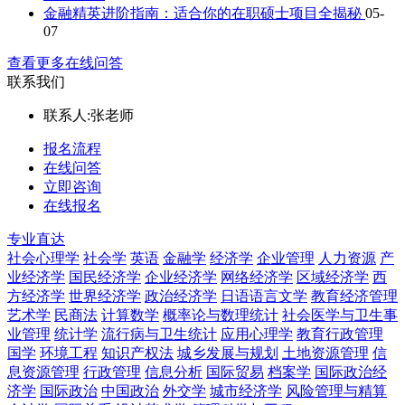
金融精英进阶指南：适合你的在职硕士项目全揭秘
05-
07
查看更多在线问答
联系我们
联系人:
张老师
报名流程
在线问答
立即咨询
在线报名
专业直达
社会心理学
社会学
英语
金融学
经济学
企业管理
人力资源
产
业经济学
国民经济学
企业经济学
网络经济学
区域经济学
西
方经济学
世界经济学
政治经济学
日语语言文学
教育经济管理
艺术学
民商法
计算数学
概率论与数理统计
社会医学与卫生事
业管理
统计学
流行病与卫生统计
应用心理学
教育行政管理
国学
环境工程
知识产权法
城乡发展与规划
土地资源管理
信
息资源管理
行政管理
信息分析
国际贸易
档案学
国际政治经
济学
国际政治
中国政治
外交学
城市经济学
风险管理与精算