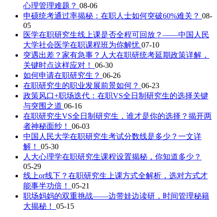
心理管理难题？
08-06
申硕统考通过率揭秘：在职人士如何突破60%难关？
08-
05
医学在职研究生线上课是否全程可回放？——中国人民
大学社会医学在职课程班为你解忧
07-10
突遇出差？家有急事？人大在职研统考延期政策详解，
关键时点这样应对！
06-30
如何申请在职研究生？
06-26
在职研究生的职业发展前景如何？
06-23
政策风口+职场迭代：在职VS全日制研究生的选择关键
与突围之道
06-16
在职研究生VS全日制研究生，谁才是你的选择？揭开两
者神秘面纱！
06-03
中国人民大学在职研究生考试分数线是多少？一文详
解！
05-30
人大心理学在职研究生课程设置揭秘，你知道多少？
05-29
线上or线下？在职研究生上课方式全解析，选对方式才
能事半功倍！
05-21
职场妈妈的双重挑战——边带娃边读研，时间管理秘籍
大揭秘！
05-15