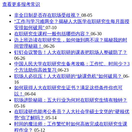
查看更多报考常识
非全日制是否存在职场受歧视？
08-05
“工作与学习难两全？揭秘人大医学在职研究生每月面授
安排如何破局”
07-10
在职研究生课程一般包括哪些内容？
06-30
边上班边读在职研究生，如何做到两不误？揭秘我的时
间管理秘籍！
06-26
钉钉会议警告！人大在职研的课表把职场人整破防了？
06-26
中国人民大学在职研究生备考攻略：工作忙、时间少？3
个方法助你高效复习
06-23
职场人必抗压！人大在职研的“缺课危机”如何破局？
06-
16
如何获得人大在职研究生证书？满足这些条件你也可
以！
06-04
职场进阶秘籍：五大行业为何对在职研究生情有独钟？
05-16
在职读研也能考公务员？人大社会学硕士文凭的“硬核优
势”你了解吗？
05-14
时间的魔法师：工作繁忙时如何高效完成在职研究生课
程作业？
05-12