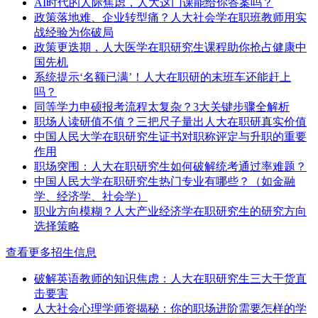
​AI时代的人际焦虑，人大这门课能给你答案吗？
政策落地难、企业转型痛？人大社会学在职班教师用实
战经验为你破局
政策更迭期，人大医学在职研究生课程助你抢占健康中
国先机
系统提示‘名额已满’！人大在职研的末班车还能赶上
吗？
同等学力申硕报考流程太复杂？3大关键步骤全解析
职场人读研值不值？三把尺子量出人大在职研真实价值
中国人民大学在职研究生证书对职称评定与升职的重要
作用
职场突围：人大在职研究生如何破解统考通过率难题？
中国人民大学在职研究生热门专业有哪些？（如金融
学、经济学、社会学）
职业方向模糊？人大产业经济学在职研究生的研究方向
选择策略
查看更多招生信息
破解英语教师的知识焦虑：人大在职研究生三大干货直
击要害
人大社会心理学师资揭秘：你的职场进阶需要怎样的学