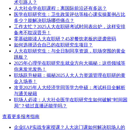
术引路人？
人大社会学在职课程：离国际前沿还有多远？
医学在职研究生：卫生政策评估等核心课实操案例占比
多少？能解决职场哪些痛点？
工作太忙？2025人大在职研考试时间表出炉，这样安排
备考不耽误晋升！
零基础能读人大在职研？45岁餐饮老板的逆袭密码
如何选择适合自己的在职研究生项目？
人大在职研究生：与全日制同享资源，职场突围的黄金
跳板？
2025年心理学在职研究生就业方向大揭秘：这些领域等
你来发光发热！
职场跃升秘籍：揭秘2025人大人力资源管理在职研的黄
金入场券！
攻克2025年人大经济学同等学力申硕：考试科目全解析
与通关秘籍
职场人必读：人大社会医学在职研究生如何破解“时间困
局”？错过直播还能学吗？
查看更多报考指南
企业EAP实战专家授课？人大这门课如何解决职场人的